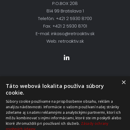
P.O.BOX 208
814 99 Bratislava 1
Telefón: +421 2 5930 8700
Fax: +421 2 5930 8701
E-mail: inkaso@retroaktiv.sk
Web: retroaktiv.sk
×
Skupina Firiem
Táto webová lokalita používa súbory
cookie.
Retroaktiv Kft
Súbory cookie používame na prispôsobenie obsahu, reklám a
analýzu návštevnosti. Informácie o vašom používaní našej stránky
zdieľame aj s našimi reklamnými a analytickými partnermi, ktorí ich
môžu kombinovať s inými informáciami, ktoré ste im poskytli alebo
ktoré zhromaždili pri používaní ich služieb.
Zásady ochrany
osobných údajov