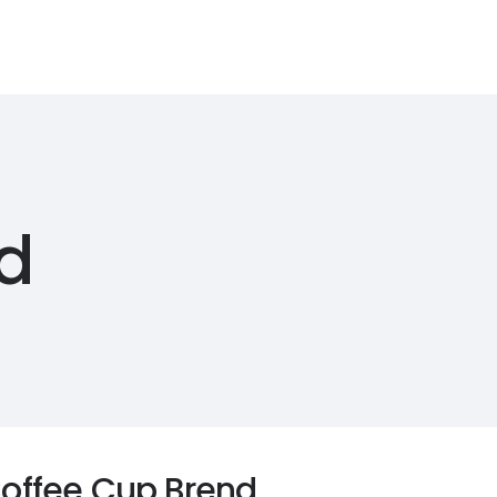
vis
GDPR
Zásady ochrany osobných údajov
d
offee Cup Brend