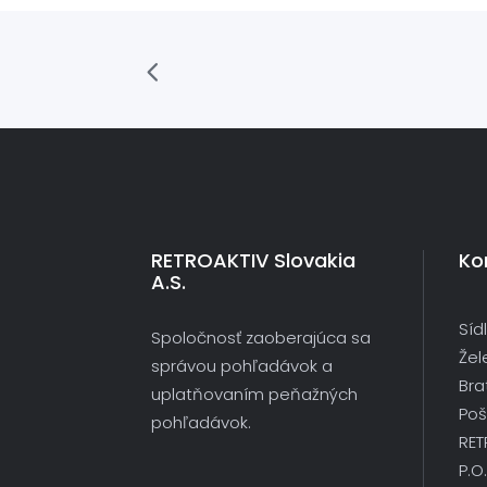
RETROAKTIV Slovakia
Ko
A.s.
Sídl
Spoločnosť zaoberajúca sa
Žel
správou pohľadávok a
Bra
uplatňovaním peňažných
Poš
pohľadávok.
RET
P.O