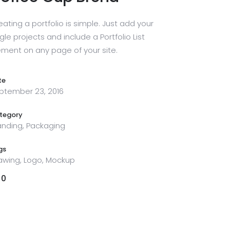
eating a portfolio is simple. Just add your
gle projects and include a Portfolio List
ement on any page of your site.
te
ptember 23, 2016
tegory
anding, Packaging
gs
awing, Logo, Mockup
0