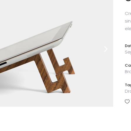
Cr
sin
el
Da
Se
Ca
Br
Ta
Dr