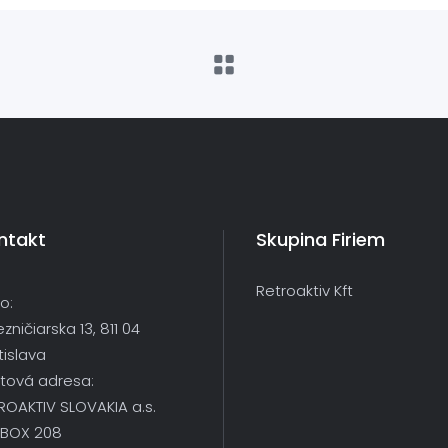
ntakt
Skupina Firiem
Retroaktiv Kft
o:
ezničiarska 13, 811 04
tislava
tová adresa:
ROAKTIV SLOVAKIA a.s.
.BOX 208